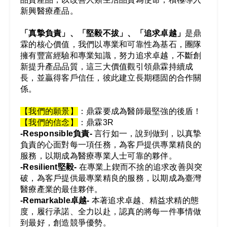
新興醫療產品。
「真摯負責」、「堅毅不拔」、「追求卓越」
是鼎
霖的核心價值，我們以專業和可靠性為基石，團隊
擁有豐富經驗和專業知識，努力追求卓越，不斷創
新提升產品品質，這三大價值觀引領鼎霖持續成
長，並贏得客戶信任，彼此建立長期穩固的合作關
係。
【我們的願景】
：鼎霖要成為醫師最堅強的後盾！
【我們的信念】
：鼎霖3R
-Responsible
負責-
言行如一，說到做到，以真摯
負責的心面對每一項任務，為客戶提供專業精良的
服務，以期成為醫療專業人士可靠的夥伴。
-Resilient
堅毅-
在專業上鍥而不捨的追求改善與突
破，為客戶提供最專業精良的服務，以期成為臺灣
醫療產業的最佳夥伴。
-Remarkable卓越-
本著追求卓越、精益求精的態
度，履行承諾、全力以赴，認真的將每一件事情做
到最好，創造競爭優勢。