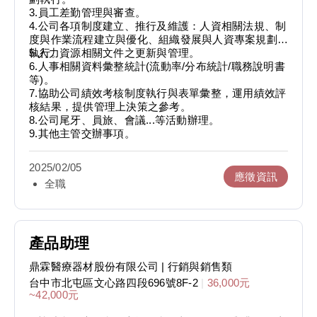
3.員工差勤管理與審查。
4.公司各項制度建立、推行及維護：人資相關法規、制
度與作業流程建立與優化、組織發展與人資專案規劃與
執行。
5.人力資源相關文件之更新與管理。
6.人事相關資料彙整統計(流動率/分布統計/職務說明書
等)。
7.協助公司績效考核制度執行與表單彙整，運用績效評
核結果，提供管理上決策之參考。
8.公司尾牙、員旅、會議...等活動辦理。
9.其他主管交辦事項。
2025/02/05
應徵資訊
全職
產品助理
鼎霖醫療器材股份有限公司
| 行銷與銷售類
台中市北屯區文心路四段696號8F-2
|
36,000元
~42,000元