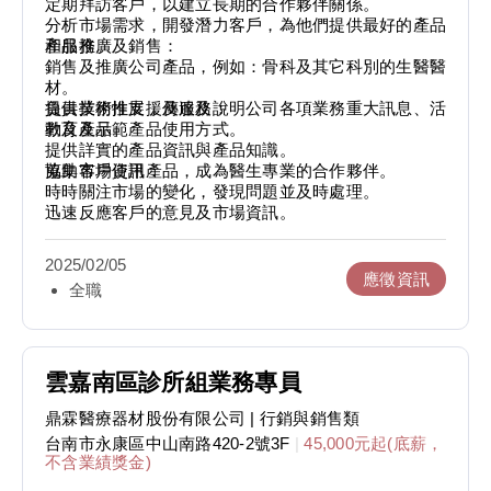
定期拜訪客戶，以建立長期的合作夥伴關係。
分析市場需求，開發潛力客戶，為他們提供最好的產品
和服務。
產品推廣及銷售：
銷售及推廣公司產品，例如：骨科及其它科別的生醫醫
材。
負責業務推展，傳達及說明公司各項業務重大訊息、活
提供技術性支援及服務：
動及產品。
教育及示範產品使用方式。
提供詳實的產品資訊與產品知識。
協助客戶使用產品，成為醫生專業的合作夥伴。
蒐集市場資訊：
時時關注市場的變化，發現問題並及時處理。
迅速反應客戶的意見及市場資訊。
2025/02/05
應徵資訊
全職
雲嘉南區診所組業務專員
鼎霖醫療器材股份有限公司
| 行銷與銷售類
台南市永康區中山南路420-2號3F
|
45,000元起(底薪，
不含業績獎金)