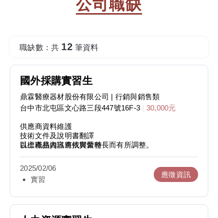
公司職缺
12
職缺數：共
筆資料
國外採購實習生
鼎霖醫療器材股份有限公司
| 行銷與銷售類
台中市北屯區文心路三段447號16F-3
|
30,000元
供應商資料維護
技術文件及說明書翻譯
目標產品資訊查找與彙整
以上職務內容將依實習時長而有所調整。
國外展覽廠商資訊整理
搜尋並開發國外供應商/代工廠
2025/02/06
應徵資訊
實習