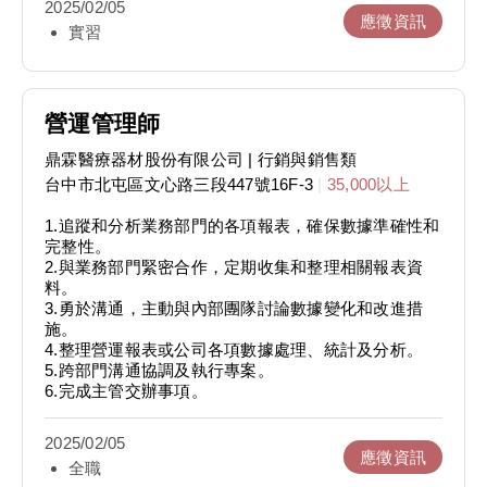
2025/02/05
5.2.5D精密測量儀的操作
應徵資訊
實習
6.光固化3D列印設備學習與實作
7.產品測試與力學分析
以上職務內容將依實習時長而有所調整。
營運管理師
鼎霖醫療器材股份有限公司
| 行銷與銷售類
台中市北屯區文心路三段447號16F-3
|
35,000以上
1.追蹤和分析業務部門的各項報表，確保數據準確性和
完整性。
2.與業務部門緊密合作，定期收集和整理相關報表資
料。
3.勇於溝通，主動與內部團隊討論數據變化和改進措
施。
4.整理營運報表或公司各項數據處理、統計及分析。
5.跨部門溝通協調及執行專案。
6.完成主管交辦事項。
2025/02/05
應徵資訊
全職