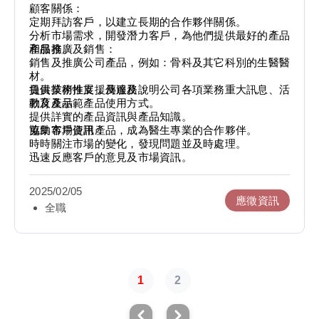
顧客關係：
定期拜訪客戶，以建立長期的合作夥伴關係。
分析市場需求，開發潛力客戶，為他們提供最好的產品
和服務。
產品推廣及銷售：
銷售及推廣公司產品，例如：骨科及其它科別的生醫醫
材。
負責業務推展，傳達及說明公司各項業務重大訊息、活
提供技術性支援及服務：
動及產品。
教育及示範產品使用方式。
提供詳實的產品資訊與產品知識。
協助客戶使用產品，成為醫生專業的合作夥伴。
蒐集市場資訊：
時時關注市場的變化，發現問題並及時處理。
迅速反應客戶的意見及市場資訊。
2025/02/05
應徵資訊
全職
1
2