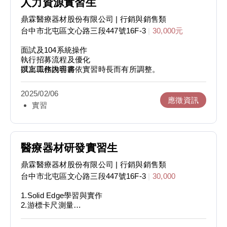
人力資源實習生
鼎霖醫療器材股份有限公司
| 行銷與銷售類
台中市北屯區文心路三段447號16F-3
|
30,000元
面試及104系統操作
執行招募流程及優化
撰寫工作說明書
以上職務內容將依實習時長而有所調整。
市場薪酬數據分析
協辦與策劃公司活動
2025/02/06
應徵資訊
實習
醫療器材研發實習生
鼎霖醫療器材股份有限公司
| 行銷與銷售類
台中市北屯區文心路三段447號16F-3
|
30,000
1.Solid Edge學習與實作
2.游標卡尺測量
3.文獻整理與搜索
4.競爭產品初步分析