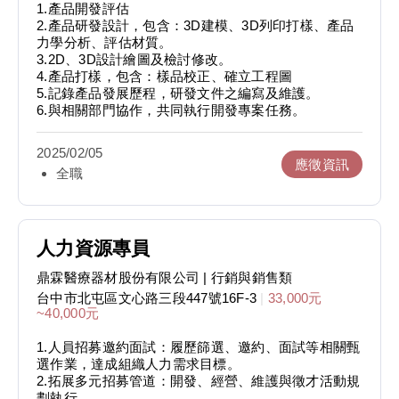
1.產品開發評估
2.產品研發設計，包含：3D建模、3D列印打樣、產品
力學分析、評估材質。
3.2D、3D設計繪圖及檢討修改。
4.產品打樣，包含：樣品校正、確立工程圖
5.記錄產品發展歷程，研發文件之編寫及維護。
6.與相關部門協作，共同執行開發專案任務。
2025/02/05
應徵資訊
全職
人力資源專員
鼎霖醫療器材股份有限公司
| 行銷與銷售類
台中市北屯區文心路三段447號16F-3
|
33,000元
~40,000元
1.人員招募邀約面試：履歷篩選、邀約、面試等相關甄
選作業，達成組織人力需求目標。
2.拓展多元招募管道：開發、經營、維護與徵才活動規
劃執行。