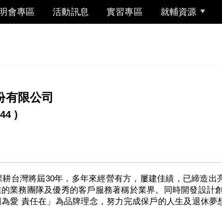
明會專區
活動訊息
實習專區
就輔資源
份有限公司
44 )
，深耕台灣將屆30年，多年來經營有方，屢建佳績，已締造
業的業務團隊及優秀的客戶服務著稱於業界。同時開發設計
為愛 責任在」為品牌理念，努力完成保戶的人生及退休夢