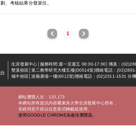
計劃、考核結果分發派任。
1
生涯發展中心│服務時間:週一至週五 08:30-17:00│傳真：(02)288
雙溪校區│第二教學研究大樓五樓(D0514室)聯絡電話：(02)2881-94
台
城中校區│游藝廣場一樓(6012室)聯絡電話：(02)2311-1531 分機2
網站瀏覽人次：110,173
本網站所有資訊內容屬東吳大學生涯發展中心所有，
非經同意不得以任意形式轉載或使用。
使用GOOGLE CHROME為最佳瀏覽器。