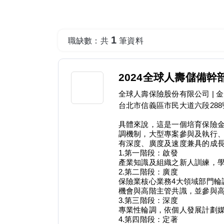
1
職缺數：共
筆資料
2024全球人壽儲備幹部
全球人壽保險股份有限公司
| 
台北市信義區市民大道六段288
具體來說，這是一個培育保險金
調機制，大型專案參與及執行、
有深度、廣度及速度兼具的成
1.第一階段：啟發
產業知識及組織之新人訓練，
2.第二階段：廣度
保險業核心業務4大領域部門輪
機會與高階主管共識，並參與
3.第三階段：深度
專業性輪調，依個人發展計劃
4.第四階段：定著