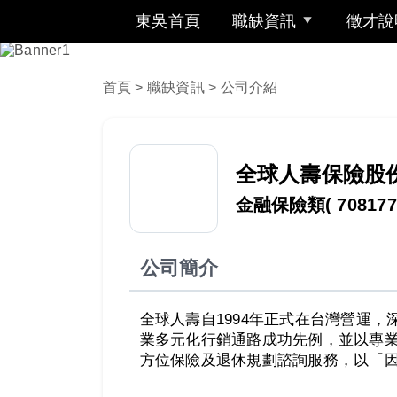
東吳首頁
職缺資訊
徵才說
首頁
>
職缺資訊
> 公司介紹
全球人壽保險股
金融保險類
( 708177
公司簡介
全球人壽自1994年正式在台灣營運
業多元化行銷通路成功先例，並以專
方位保險及退休規劃諮詢服務，以「因