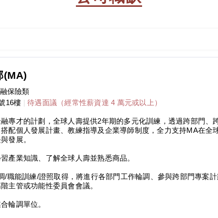
(MA)
金融保險類
號16樓
|
待遇面議（經常性薪資達 4 萬元或以上）
融專才的計劃，全球人壽提供2年期的多元化訓練，透過跨部門、
搭配個人發展計畫、教練指導及企業導師制度，全力支持MA在全
長與發展。
學習產業知識、了解全球人壽並熟悉商品。
調/職能訓練/證照取得，將進行各部門工作輪調、參與跨部門專案
高階主管或功能性委員會會議。
媒合輪調單位。