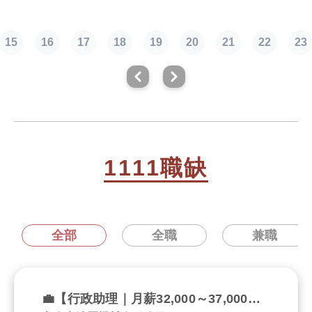
15
16
17
18
19
20
21
22
23
1111職缺
全部
全職
兼職
💼【行政助理｜月薪32,000～37,000元｜固定週休六日】💼 ✨ 穩定內勤 × 工作單純好上手 × 準時下班 × 無經驗可 ✨