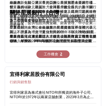
從創立迄今，累積捐獻的金額已超過二十一億元以上。
金融創新先驅，星展率先以數位科技形塑未來銀行樣
融服務。生於亞洲、長於亞洲，星展洞悉在亞洲市場經
未來，新光人壽將繼續秉持精益求精的態度，以「維持
貌，贏得《歐元雜誌》「全球最佳數位銀行」及《銀行
營業務的秘訣。星展致力於與客戶建立長久的夥伴關
現狀即是落伍」的信念，懷抱最高的服務熱忱開創新
家雜誌》「最佳創新數位銀行」肯定。此外，星展銀行
係，並透過星展基金會支持解決社會及環境問題的社會
關於星展銀行（台灣）
局，以造福人群貢獻社會。
亦於2009至2023年連續15年被《環球金融雜誌》評選
企業，同時以多元方式協助所在社區，包括培育未來競
星展集團於 1983 年進入台灣市場，秉持從客戶需求的
為「亞洲最安全銀行」。
爭力和強化食物供應體系的韌性，創造超越銀行業的正
角度出發，提供包括消費金融、財富管理、中小企業及
面影響力。
企業金融的全方位金融服務。星展貫徹深耕台灣的承
星展銀行（台灣）在金融業務的穩健表現不僅被《亞元
諾，不僅多次增資，更分別於2008年和2017年收購寶
雜誌》評選為「台灣最佳外商銀行」，致力推動永續的
華銀行及完成澳盛銀行在台個人金融及財富管理的業務
努力亦贏得《遠見雜誌》「綜合績效外商組」首獎，並
星展銀行（台灣）重視人才培育，對現有員工報考包括
移轉，並於2023年8月整併花旗（台灣）銀行消金業
連續六年獲頒《HR Asia》「台灣最佳雇主獎」。未
CFA、AFMA、FRM等國際金融證照，採取鼓勵態度並
務，進一步擴大在台業務版圖，成為台灣最大外商銀
來，星展銀行（台灣）將持續透過創新產品與專業服
提供相關獎勵。本行設置政策補助員工進修及考試費
行。
務，提供與時俱進的數位金融解決方案，落實「生活隨
用，並對持有上述國際金融證照同仁優先考量升遷
工作機會
2
興，星展隨行」的願景。
宜得利家居股份有限公司
行銷與銷售類
宜得利家居為株式會社NITORI所獨資的海外子公司。
NITORI於1972年以兩家店舖創業，2023年3月為止在
日本全國已發展超過700家店舖。本公司為NITORI海
外第一家店舖，至2023年12月止，於全台灣共有60間