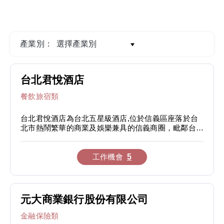
產業別：
台北君悅酒店
餐飲旅宿類
台北君悅酒店為台北五星級酒店,位於信義區座落於台
北市熱鬧繁華的商業及娛樂兼具的信義商圈，毗鄰台北
101購物金融大樓，與世貿展覽中心、國際貿易大樓及
國際會議中心整合形成一個多功能的複合建築群。台北
君悅為商務旅客提供最便捷的服務，同時也讓度假旅客
工作機會
5
置身於台北最佳娛樂和購物的天堂。
酒店的客房及套房擁有台北101、山景和台北都會城市
景觀，給您寫意舒適的居家氛圍。遠勝於一般酒店行政
元大商業銀行股份有限公司
樓層的嘉賓軒，提供商務旅客更為豪華精緻的專屬住宿
環境，享受由嘉賓軒團隊提供一系列個人化貼心的服
金融保險類
務，以及專屬貴賓廳與會議室的禮遇。位於酒店頂樓的