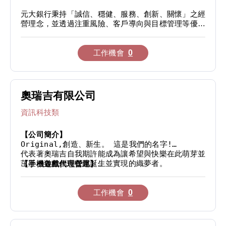
頂級套房，擁有當代公寓式豪宅的創意舒適空間以及坐
元大銀行秉持「誠信、穩健、服務、創新、關懷」之經
擁絕佳台北都會景致。
營理念，並透過注重風險、客戶導向與目標管理等優質
管理模式，提供客戶更多元、更完善之專業金融服務，
獨具風貌的餐廳與酒吧，包括時尚的中式佳餚與頂級美
為股東創造最大利潤及善盡社會責任。
國碳烤牛排，而道地的日本料理更是饕家的城中首選。
https://www.yuantabank.com.tw/bank/
工作機會
0
不論是正式的商業餐敘，或是於自在放鬆的酒吧內享受
特調飲品，台北君悅提供您充滿時尚品味、用餐雅趣的
豐富饗宴。
奧瑞吉有限公司
台北君悅酒店 擁有多樣的會議及活動設施，包含豪華
寬敞的無柱式凱悅廳以及台北唯一寓宅式設計概念且多
資訊科技類
功能性的宴會會議場所 – 君寓。無論是提供小型研討
會的會議廳，或是可容納1200人的大型凱悅廳，所有
場地均有專業配備以滿足各種需求。
【公司簡介】
Original,創造、新生。 這是我們的名字!

台北君悅酒店亦備有完善先進的豪華休閒娛樂設施，包
代表著奧瑞吉自我期許能成為讓希望與快樂在此萌芽並
括兩間24小時全天候開放，並備有多種體適能訓練健
茁壯；各種創意在此誕生並實現的織夢者。

【手機遊戲代理營運】
身設施的健身房以及一座庭園式戶外溫水游泳池。
⚑2019年全球玩家瘋玩的策略型手機遊戲<萬國覺醒>
我們是一家年輕、有活力與發展性的公司，我們重視每
現正熱烈開戰中!

一位夥伴，

工作機會
0
認為擁有良好工作環境才能推出好作品並且維持熱情與
⚑2019年放置型手機遊戲<劍與遠征>火熱上市!

正面積極的生活態度!

隨興放置無負擔, 輕鬆養成沒煩惱,快來劍與遠征盛夏
同樂!
