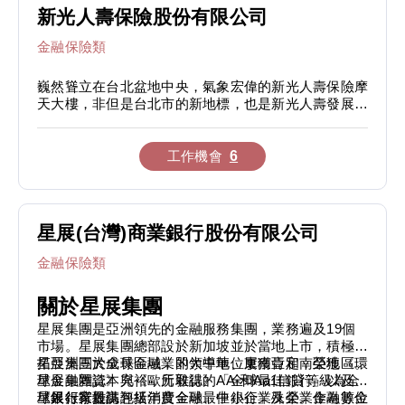
在這裡，我們提供給玩家好玩的遊戲，提供給夥伴學習
新光人壽保險股份有限公司
成長與發揮潛能的空間，

⚑2020年探險解謎手機遊戲<南瓜先生2-九龍城寨>蓄
歡迎喜愛遊戲的朋友們一起加入奧瑞吉有限公司的工作
勢待發!

金融保險類
⚑2021年真實現代軍火的SLG+RTS玩法的戰爭類手機
巍然聳立在台北盆地中央，氣象宏偉的新光人壽保險摩
遊戲<戰火勛章>等你來效力!

天大樓，非但是台北市的新地標，也是新光人壽發展歷
程上的一個重要里程碑。 新光人壽創立於民國五十二
⚑2023年都市神話題材3D卡牌遊戲<眾神派對>一起等
年七月三十日，目前總資產接近6,000億元，保戶件數
待神蹟降臨!

已突破五百九十萬件；九十一年度總保費收入1,151億
工作機會
6
元。全省15個服務中心及分處，提供保戶收費、貸
⚑2023年MMOSLG<萬龍覺醒>準備展開一段魔幻的冒險
款、滿期、年金、理賠等服務；全省各縣市鄉鎮均設有
之旅!

據點，並以電腦連線形成一個精確迅速的服務網。總公
司則成立保戶服務部，專責保戶權益開發、申訴案件處
星展(台灣)商業銀行股份有限公司
【經營理念】
理及服務項目的管理等，並且引進CTI（Computer
給予每一位玩家滿足與感動是我們的使命；給予每一位
Telephony Integration）電腦電話整合系統，以人性
金融保險類
夥伴安心感與成就感是我們的責任!
化、高效率且全年無休的客服中心（Call Center），提
升優質服務。 隨著時代的演進及社會大眾的需要，本
關於星展集團
公司也不斷設計多樣化的商品，深受客戶肯定。在教育
訓練方面，全省設有四個研修處及一個教育會館及一個
星展集團是亞洲領先的金融服務集團，業務遍及19個
新人育成中心，每年並斥資一億元以上，規劃符合時代
市場。星展集團總部設於新加坡並於當地上市，積極開
趨勢的進修課程。新光人壽秉持「取之社會，用之社
拓亞洲三大成長區域，即大中華、東南亞和南亞地區。
星展集團於全球金融業的領導地位屢獲肯定，榮獲《環
會」的精神，熱心參與各項公益活動，對於貧病、醫
星展集團資本充裕，所取得的AA-和Aa1信貸等級為全
球金融雜誌》與《歐元雜誌》「全球最佳銀行」以及
療、警政、體育、藝術，每年均有大額的捐贈及贊助，
球銀行業最高評級。
《銀行家雜誌》「年度全球最佳銀行」殊榮。作為數位
星展銀行提供包括消費金融、中小企業及企業金融等金