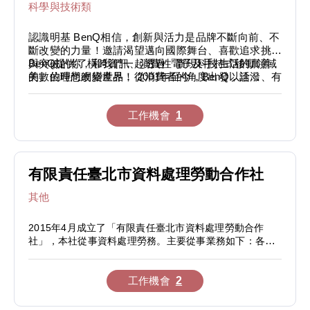
則包括筆記型電腦、印表機、掃瞄器等。
科學與技術類
3. 國際採購中心為日本總公司對台灣硬體供應商的採
購窗口。
認識明基 BenQ相信，創新與活力是品牌不斷向前、不
斷改變的力量！邀請渴望邁向國際舞台、喜歡追求挑戰
與突破的你，和我們一起透過「實現科技生活的真善
BenQ提供了橫跨資訊、消費性電子及手持式移動領域
美」的理想改變世界！ 2001年至今，BenQ以活潑、有
的數位時尚網絡產品，從消費者的角度出發，詮
機的品牌形象，持續推出許多成功的產品及行銷活動。
釋''Because it Matters.''的多樣生活型態。BenQ是你
我們除了在全球28國設有155個服務據點，也在臺灣、
踏入全球品牌的最佳選擇，我們不僅以實際行動滿足消
工作機會
1
北美、拉丁美洲、中國、歐洲、亞太六大區域中成立了
費者的需求，更是透過設計簡易和人性化的產品功能及
營運中心，行銷至高達130多個國家。
外觀，豐富人們的生活。 BenQ始終秉持著以人為本的
理念及關懷社會的價值觀，推動企業社會責任、發揚品
牌精神，積極打造多元、平等、共融的職場環境。相信
因著有了你我和BenQ的共同努力，可以用充滿價值的
有限責任臺北市資料處理勞動合作社
每一天，打造一個更真實而美麗的世界！
其他
2015年4月成立了「有限責任臺北市資料處理勞動合作
社」，本社從事資料處理勞務。主要從事業務如下：各項
資料處理作業、電腦資料處理、資訊安全作業、行政作業
管理、文書及檔案處理、教育訓練、職業訓練等服務業
務。
工作機會
2
本社歡迎銀髮族及二度就業人士，亦歡迎及協助弱勢族群
及身心障礙人士就業。