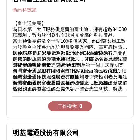
資訊科技類
【富士通集團】
為日本第一大IT服務供應商的富士通，擁有超過34,000
項專利，致力於開發出全球最具效率的科技產品。
富士通集團遍及全世界100多個國家、約14萬名員工致
力於整合全球各地系統與服務專業團隊、高可靠性電腦
與通訊產品、以及先進微電子技術，進而協助客戶開創
1. 全球客戶超過半數名列Fortune Global 500
額外的附加價值。富士通在東京，大阪，名古屋，法蘭
2. 獲選列入「道瓊斯永續指數」，評選為世界永續經
克福，倫敦及瑞士等交易所上市：
營發展的領先企業。 富士通集團為第一個正式聲明支
【富士通在台灣】
持「聯合國LGBTI相關企業行為準則」的日本企業，積
台灣富士通股份有限公司 (FTL, Fujitsu Taiwan Ltd.)
極致力於消除對同性戀者、雙性戀者、跨性別者及雌雄
台灣富士通科技服務股份有限公司 (FTS, Fujitsu
同體者的歧視；在尊重人權的基礎上，致力打造更加多
Technology Service Co., Ltd.) 為 FTL 之子公司
台灣富士通為富士通集團台灣子公司，以最佳的系統整
樣化、更具包容性的企業。
合服務提供者為目標，提供客戶整合先進科技、解決方
案與服務的IT專業產品與技術。
主要事業群包括系統整合、企業及終端產品經銷、國際
工作機會
0
採購中心。
1. 系統整合事業群以軟硬體系統整合的方式銷售，提
供伺服器平台、儲存設備、商務資訊設備、系統解決方
案、先進科技解決方案、以及IT資訊服務。
2. 經銷事業群以透過代理商、經銷商的通路方式銷
明基電通股份有限公司
售，提供伺服器平台、儲存設備等企業產品，終端產品