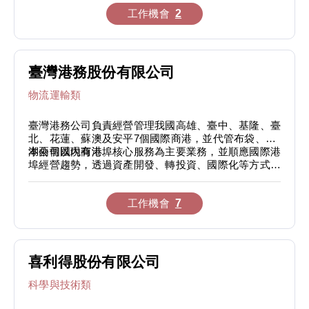
店舖，並計畫2032年前在台灣開設200家分店。本公司
工作機會
2
身為「製造物流IT零售業」，從原物材料的採購，到製
造、物流、銷售都由公司自行規劃。公司獨特的配轉教
育，透過部門的輪調，培養員工成為全方位的人才。
臺灣港務股份有限公司
物流運輸類
臺灣港務公司負責經營管理我國高雄、臺中、基隆、臺
北、花蓮、蘇澳及安平7個國際商港，並代管布袋、澎
湖兩個國內商港。
本公司以現有港埠核心服務為主要業務，並順應國際港
埠經營趨勢，透過資產開發、轉投資、國際化等方式，
尋求業務範圍的多角化經營。主要包括：國際物流相關
業務、由港埠業務水平延伸之郵輪碼頭、娛樂購物等新
工作機會
7
業務，以及走向國際港埠經營管理的地區多角化等，希
望藉此提高非核心業務收入比重。
喜利得股份有限公司
科學與技術類