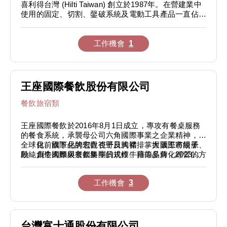
喜利得台灣 (Hilti Taiwan) 創立於1987年。在營建業中
使用的固定、切割、鏧破系統及電動工具產品一直佔有
市場領導地位，而這主要是來自於品質、創新，及與客
戶密切配合中得到更多產品應用知識。
工作機會
1
王座國際餐飲股份有限公司
餐飲旅宿類
王座國際餐飲於2016年8月1日成立，專攻有餐桌服務
的餐食系統，承襲母公司六角國際事業之企業精神，以
全球化、國際化的宏觀視野及胸襟，掌握國際市場脈
目前旗下品牌包含杏子日式豬排、大阪王將餃子、
動，創造國際級餐飲集團的規模。藉由多角化經營的方
段純貞牛肉麵與京都勝牛日式炸牛排等品牌，2023年
式，並以【誠信、實在、創新、卓越、分享】的宗旨拓
最新引進獨家總代理韓國超人氣<橋村炸雞>，並持續
展國際市場，將王座國際餐飲建立成為一個「品牌平台
擴展旗下自創品牌與代理新品牌之經營範疇。
工作機會
3
中心」。
台灣富士通股份有限公司